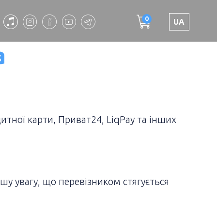
0
UA
а
тної карти, Приват24, LiqPay та інших
шу увагу, що перевізником стягується