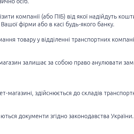
ично осіб.
зити компанії (або ПІБ) від якої надійдуть кош
с Вашої фірми або в касі будь-якого банку.
ання товару у відділенні транспортних компанії
-магазин залишає за собою право анулювати за
нет-магазині, здійснюється до складів транспорт
аються документи згідно законодавства України.