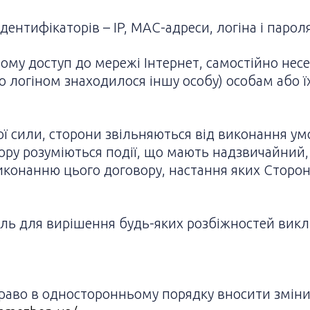
дентифікаторів – IP, MAC-адреси, логіна і парол
му доступ до мережі Інтернет, самостійно несе
го логіном знаходилося іншу особу) особам або
ної сили, сторони звільняються від виконання у
ору розуміються події, що мають надзвичайний,
конанню цього договору, настання яких Сторони
ль для вирішення будь-яких розбіжностей вик
право в односторонньому порядку вносити зміни