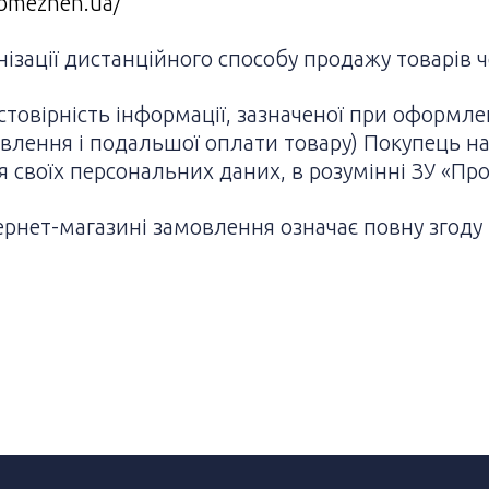
bmezhen.ua/
нізації дистанційного способу продажу товарів ч
остовірність інформації, зазначеної при оформл
овлення і подальшої оплати товару) Покупець н
ня своїх персональних даних, в розумінні ЗУ «Пр
рнет-магазині замовлення означає повну згоду 