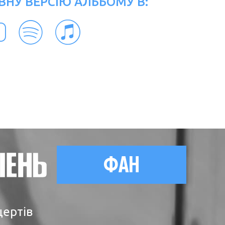
ВНУ ВЕРСІЮ АЛЬБОМУ В:
ФАН
цертів