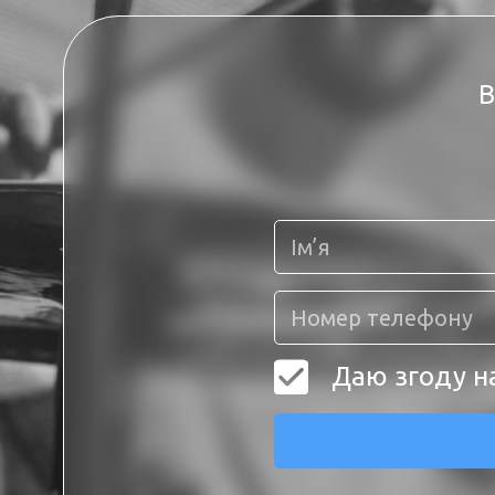
В
Даю згоду н