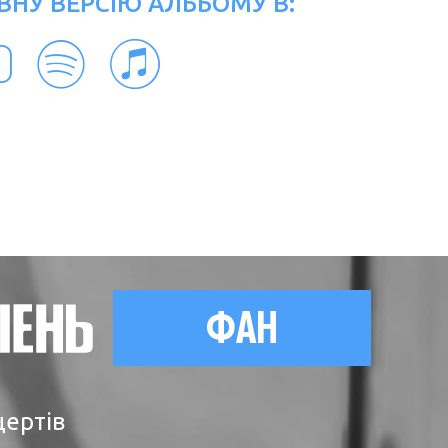
ВНУ ВЕРСІЮ АЛЬБОМУ В:
ФАН
цертів