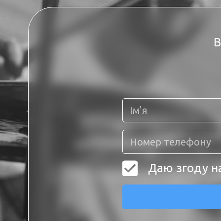
В
Даю згоду н