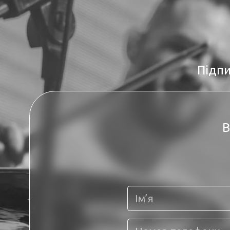
Підпи
В