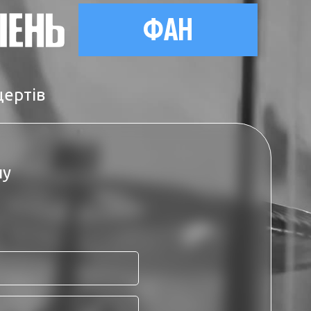
ФАН
цертів
ну