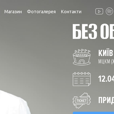
Магазин
Фотогалерея
Контакти
КИЇВ
МЦКМ (Ж
12.0
ПРИД