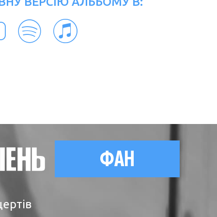
ВНУ ВЕРСІЮ АЛЬБОМУ В:
ФАН
цертів