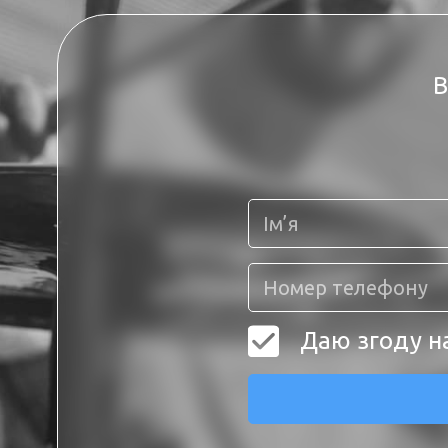
В
Даю згоду н