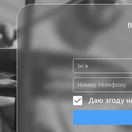
В
Даю згоду н