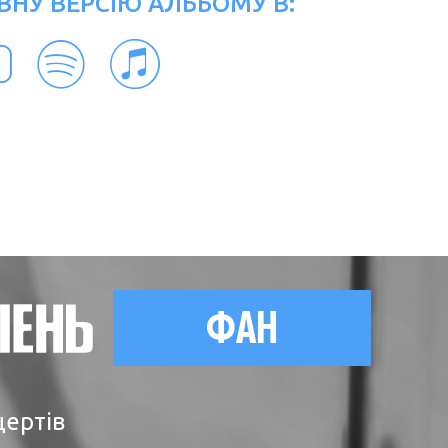
ВНУ ВЕРСІЮ АЛЬБОМУ В:
ФАН
цертів