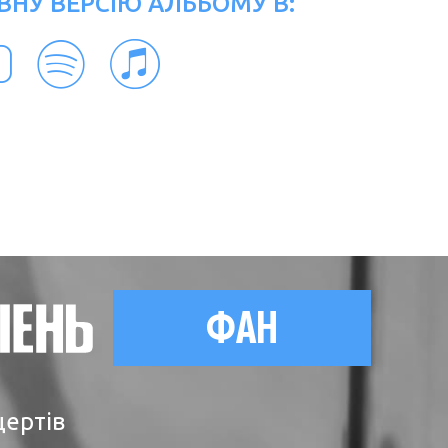
ВНУ ВЕРСІЮ АЛЬБОМУ В:
ФАН
цертів