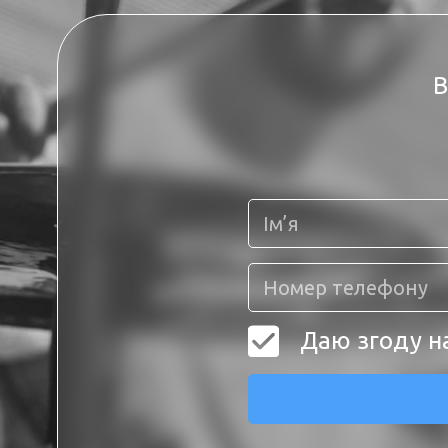
В
Даю згоду н