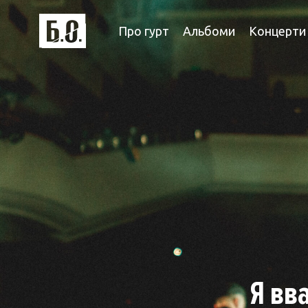
Про гурт
Альбоми
Концерти
Я вв