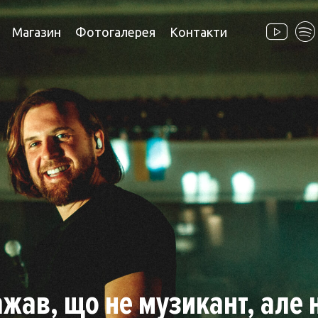
Магазин
Фотогалерея
Контакти
ажав, що не музикант, але н