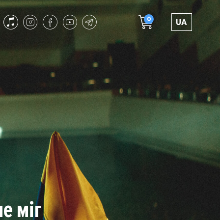
0
UA
е міг