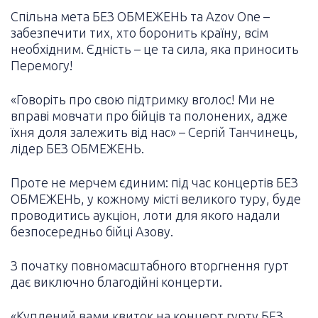
Спільна мета БЕЗ ОБМЕЖЕНЬ та Azov One –
забезпечити тих, хто боронить країну, всім
необхідним. Єдність – це та сила, яка приносить
Перемогу!
«Говоріть про свою підтримку вголос! Ми не
вправі мовчати про бійців та полонених, адже
їхня доля залежить від нас» – Сергій Танчинець,
лідер БЕЗ ОБМЕЖЕНЬ.
Проте не мерчем єдиним: під час концертів БЕЗ
ОБМЕЖЕНЬ, у кожному місті великого туру, буде
проводитись аукціон, лоти для якого надали
безпосередньо бійці Азову.
З початку повномасштабного вторгнення гурт
дає виключно благодійні концерти.
«Куплений вами квиток на концерт гурту БЕЗ