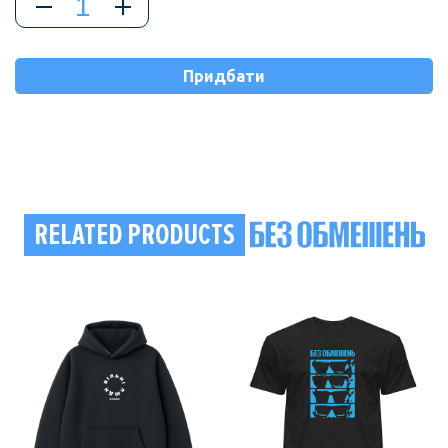
AZOV
ONE,
біла
quantity
Придбати
RELATED PRODUCTS