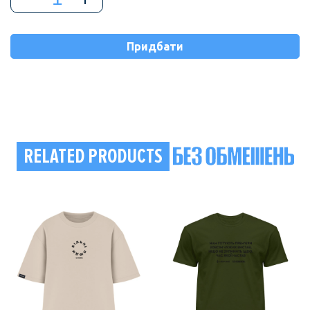
"ВІЛЬНІ
ЛЮДИ"
ovresize,
чорне
Придбати
quantity
RELATED PRODUCTS