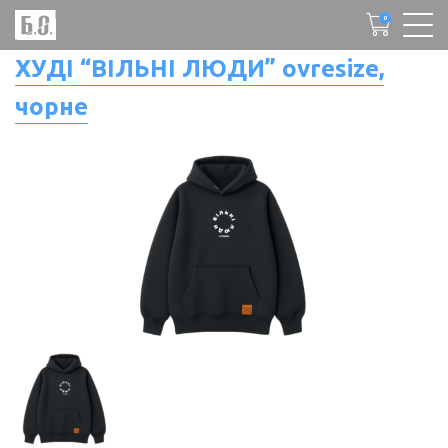
0
ХУДІ “ВІЛЬНІ ЛЮДИ” ovresize,
чорне